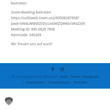
beitreten:
Zoom-Meeting beitreten
https://us02web.zoom.us/j/89508287858?
pwd=VWdLWWdtZFZtcUx5WlZQWkticVRxZz09
Meeting-ID: 895 0828 7858
Kenncode: 545269
Wir freuen uns auf euch!
©
Kreisjugendring-Biberach,
2026
-
News Instagram
|
Impressum
|
Datenschutz
|
Kontakt