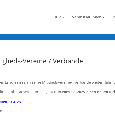
KJR
Veranstaltungen
P
tglieds-Vereine / Verbände
des Landkreises an seine Mitgliedsvereine/ -verbände weiter. Jährl
linien überarbeitet und es gibt nun
zum 1.1.2025 einen neuen Ric
linienkatalog
n: