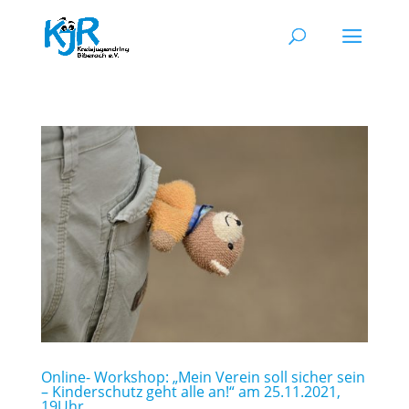
Online- Workshop: „Mein Verein soll sicher sein
– Kinderschutz geht alle an!“ am 25.11.2021,
19Uhr